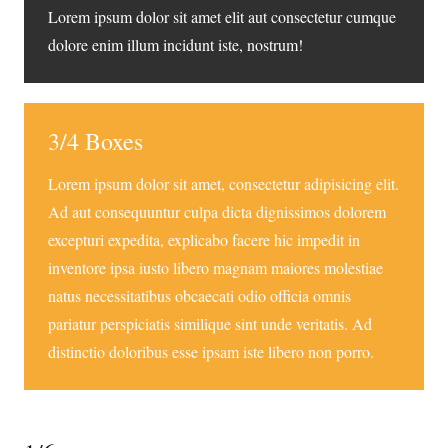
Lorem ipsum dolor sit amet elit aut consectetur cumque
dolore enim illum incidunt iste, nostrum!
3/4 Boxes
Lorem ipsum dolor sit amet, consectetur adipisicing elit.
Ad aut consequuntur culpa dicta dignissimos dolorem
excepturi expedita, explicabo facere hic impedit in
inventore ipsa iusto libero magnam maiores molestiae
natus necessitatibus obcaecati odio officia omnis
pariatur perspiciatis similique sint unde veritatis. Ad
distinctio doloribus esse ipsam iste libero non porro.