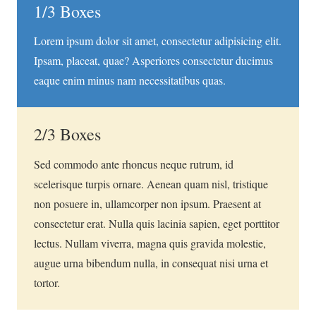
1/3 Boxes
Lorem ipsum dolor sit amet, consectetur adipisicing elit.
Ipsam, placeat, quae? Asperiores consectetur ducimus
eaque enim minus nam necessitatibus quas.
2/3 Boxes
Sed commodo ante rhoncus neque rutrum, id
scelerisque turpis ornare. Aenean quam nisl, tristique
non posuere in, ullamcorper non ipsum. Praesent at
consectetur erat. Nulla quis lacinia sapien, eget porttitor
lectus. Nullam viverra, magna quis gravida molestie,
augue urna bibendum nulla, in consequat nisi urna et
tortor.