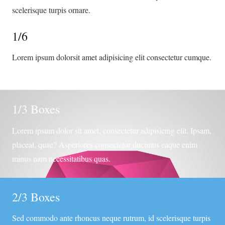
scelerisque turpis ornare.
1/6
Lorem ipsum dolorsit amet adipisicing elit consectetur cumque.
1/3 Boxes
Lorem ipsum dolor sit amet, consectetur adipisicing elit. Ipsam,
placeat, quae? Asperiores consectetur ducimus eaque enim
minus nam necessitatibus quas.
2/3 Boxes
Sed commodo ante rhoncus neque rutrum, id scelerisque turpis