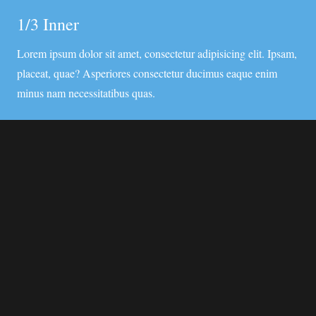
1/3 Inner
Lorem ipsum dolor sit amet, consectetur adipisicing elit. Ipsam,
placeat, quae? Asperiores consectetur ducimus eaque enim
minus nam necessitatibus quas.